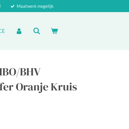
!
Maatwerk mogelijk
CE
EHBO/BHV
er Oranje Kruis