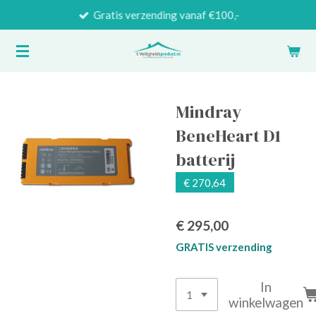
Gratis verzending vanaf €100,-
Ga
direct
naar
de
hoofdinhoud
Mindray
BeneHeart D1
batterij
€ 270,64
€ 295,00
GRATIS verzending
In
winkelwagen