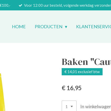
 €100,-
Voor 12:00 uur besteld, volgende werkdag verzonde
HOME
PRODUCTEN
KLANTENSERVI
Baken "Caut
€ 14,01 exclusief btw
€ 16,95
In winkelwage