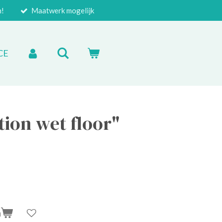
n!
Maatwerk mogelijk
CE
ion wet floor"
n