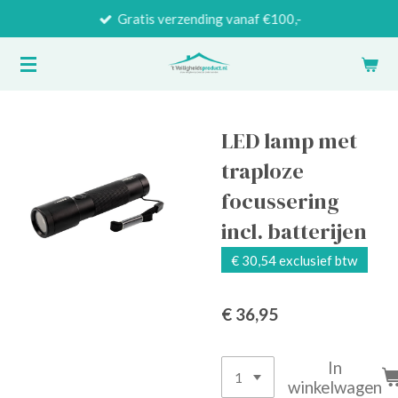
Gratis verzending vanaf €100,-
Ga
direct
naar
de
hoofdinhoud
LED lamp met
traploze
focussering
incl. batterijen
€ 30,54 exclusief btw
€ 36,95
In
winkelwagen