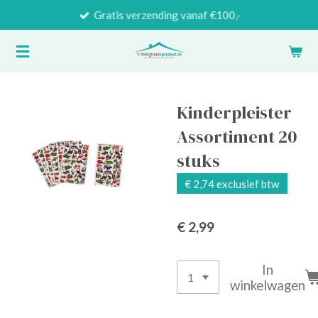
Gratis verzending vanaf €100,-
Ga
direct
naar
de
hoofdinhoud
Kinderpleister
Assortiment 20
stuks
€ 2,74 exclusief btw
€ 2,99
In
winkelwagen