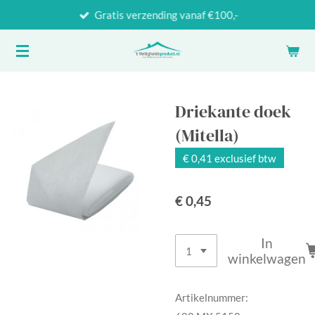
Gratis verzending vanaf €100,-
Ga
direct
naar
de
hoofdinhoud
Driekante doek
(Mitella)
€ 0,41 exclusief btw
€ 0,45
In
winkelwagen
Artikelnummer: