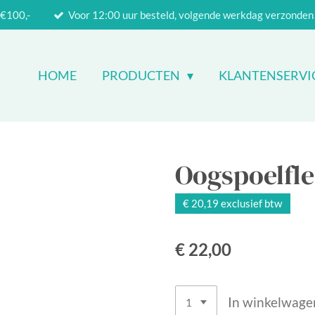
 €100,-
Voor 12:00 uur besteld, volgende werkdag verzonden
HOME
PRODUCTEN
KLANTENSERVI
Oogspoelfle
€ 20,19 exclusief btw
€ 22,00
In winkelwage