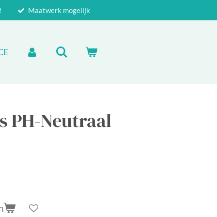
!
Maatwerk mogelijk
CE
s PH-Neutraal
n