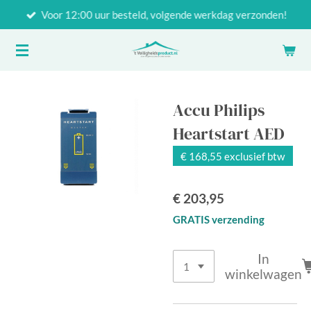
Voor 12:00 uur besteld, volgende werkdag verzonden!
Ga
direct
naar
de
hoofdinhoud
Accu Philips
Heartstart AED
€ 168,55 exclusief btw
€ 203,95
GRATIS verzending
In
winkelwagen