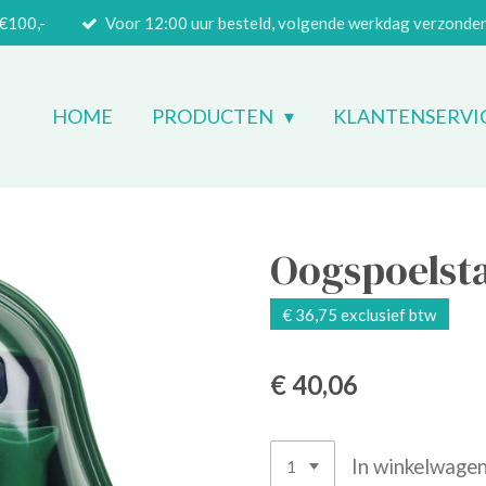
 €100,-
Voor 12:00 uur besteld, volgende werkdag verzonde
HOME
PRODUCTEN
KLANTENSERVI
Oogspoelst
€ 36,75 exclusief btw
€ 40,06
In winkelwage