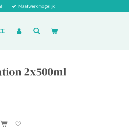
n!
Maatwerk mogelijk
CE
ation 2x500ml
n