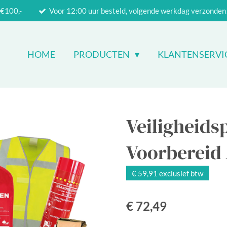
 €100,-
Voor 12:00 uur besteld, volgende werkdag verzonden
HOME
PRODUCTEN
KLANTENSERVI
Veiligheids
Voorbereid
€ 59,91 exclusief btw
€ 72,49