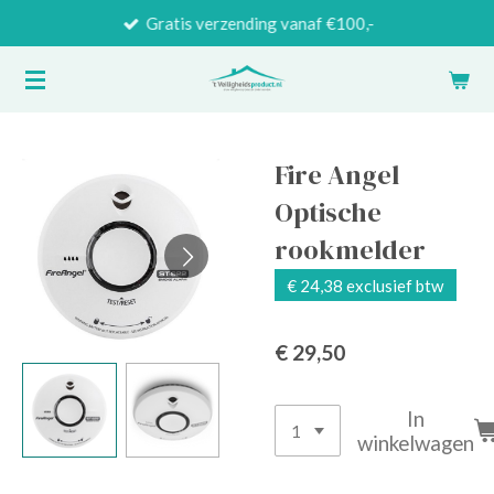
Gratis verzending vanaf €100,-
Ga
direct
naar
de
hoofdinhoud
Fire Angel
Optische
rookmelder
€ 24,38 exclusief btw
€ 29,50
In
winkelwagen